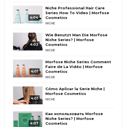
Niche Professional Hair Care
Series How To Video | Morfose
4:04
Cosmetics
NICHE
Wie Benutzt Man Die Morfose
Niche Series? | Morfose
4:02
Cosmetics
NICHE
Morfose Niche Series Comment
Faire de La Vidéo | Morfose
4:01
Cosmetics
NICHE
Cómo Aplicar la Serie Niche |
Morfose Cosmetics
4:01
NICHE
Как использовать Morfose
Niche Series? | Morfose
4:07
Cosmetics