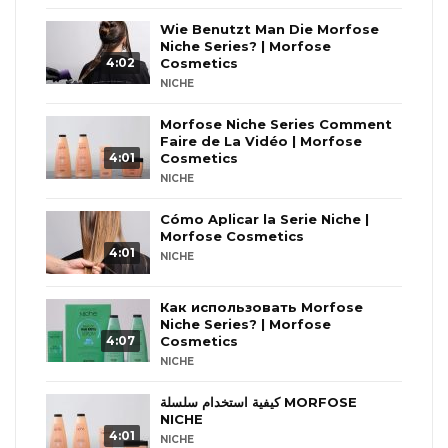
Wie Benutzt Man Die Morfose
Niche Series? | Morfose
4:02
Cosmetics
NICHE
Morfose Niche Series Comment
Faire de La Vidéo | Morfose
4:01
Cosmetics
NICHE
Cómo Aplicar la Serie Niche |
Morfose Cosmetics
4:01
NICHE
Как использовать Morfose
Niche Series? | Morfose
4:07
Cosmetics
NICHE
كيفية استخدام سلسلة MORFOSE
NICHE
4:01
NICHE